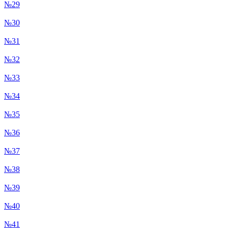
№29
№30
№31
№32
№33
№34
№35
№36
№37
№38
№39
№40
№41