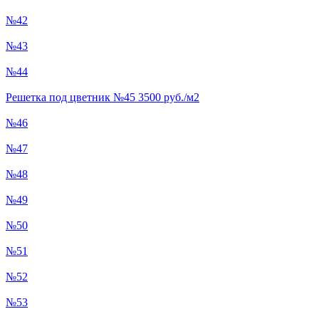
№42
№43
№44
Решетка под цветник №45 3500 руб./м2
№46
№47
№48
№49
№50
№51
№52
№53